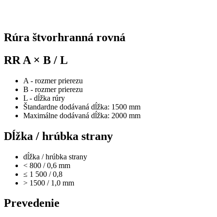
Rúra štvorhranná rovná
RR A × B / L
A - rozmer prierezu
B - rozmer prierezu
L - dĺžka rúry
Štandardne dodávaná dĺžka: 1500 mm
Maximálne dodávaná dĺžka: 2000 mm
Dĺžka / hrúbka strany
dĺžka / hrúbka strany
< 800 / 0,6 mm
≤ 1 500 / 0,8
> 1500 / 1,0 mm
Prevedenie