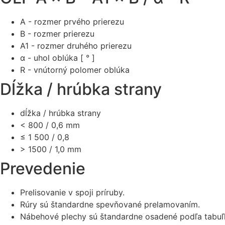
A - rozmer prvého prierezu
B - rozmer prierezu
A1 - rozmer druhého prierezu
α - uhol oblúka [ ° ]
R - vnútorný polomer oblúka
Dĺžka / hrúbka strany
dĺžka / hrúbka strany
< 800 / 0,6 mm
≤ 1 500 / 0,8
> 1500 / 1,0 mm
Prevedenie
Prelisovanie v spoji príruby.
Rúry sú štandardne spevňované prelamovaním.
Nábehové plechy sú štandardne osadené podľa tabuľ