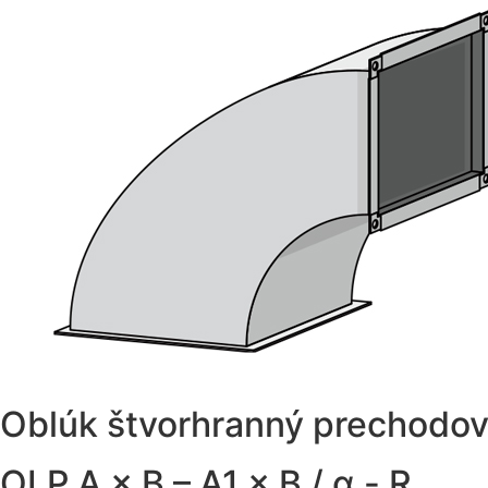
Oblúk štvorhranný prechodo
OLP A × B – A1 × B / α - R